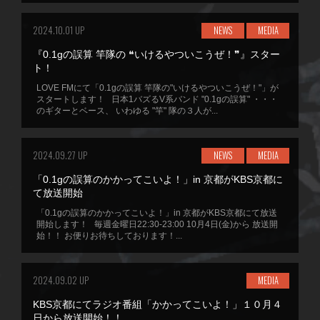
2024.10.01 UP
NEWS
MEDIA
『0.1gの誤算 竿隊の ❝いけるやついこうぜ！❞』スター
ト！
LOVE FMにて「0.1gの誤算 竿隊の"いけるやついこうぜ！"」が
スタートします！ 日本1バズるV系バンド "0.1gの誤算" ・・・
のギターとベース、 いわゆる "竿" 隊の３人が...
2024.09.27 UP
NEWS
MEDIA
「0.1gの誤算のかかってこいよ！」in 京都がKBS京都に
て放送開始
「0.1gの誤算のかかってこいよ！」in 京都がKBS京都にて放送
開始します！ 毎週金曜日22:30-23:00 10月4日(金)から 放送開
始！！ お便りお待ちしております！...
2024.09.02 UP
MEDIA
KBS京都にてラジオ番組「かかってこいよ！」１０月４
日から放送開始！！