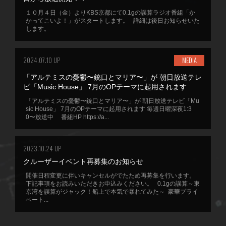
１０月４日（金）よりKBS京都にて0.1gの誤算ラジオ番組「か
かってこいよ！」がスタートします。 詳細は後日お知らせいた
します。
2024.07.10 UP
MEDIA
「アルテミスの憂鬱〜銃口とマリア〜」が 朝日放送テレ
ビ「Music House」 7月のOPテーマに起用されます
「アルテミスの憂鬱〜銃口とマリア〜」が 朝日放送テレビ「Mu
sic House」 7月のOPテーマに起用されます 毎週日曜深夜1:3
0〜放送中 番組HP https://a...
2023.10.24 UP
クルーザーイベント再募集のお知らせ
開催日程変更に伴いキャンセルがでたため再募集を行います。
下記事項をお読みいただきお申込みください。 0.1gの誤算～東
京湾を誤算がジャック！船上で本気で暴れてみた～ 豪華プライ
ベート...