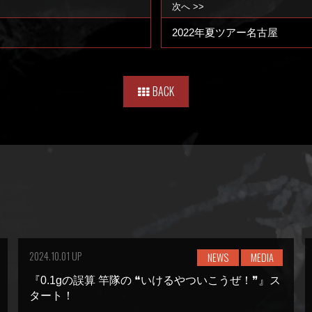
次へ >>
2022年夏ツアー名古屋
BACK
2024.10.01 UP
NEWS
MEDIA
『0.1gの誤算 竿隊の ❝いけるやついこうぜ！❞』ス
タート！