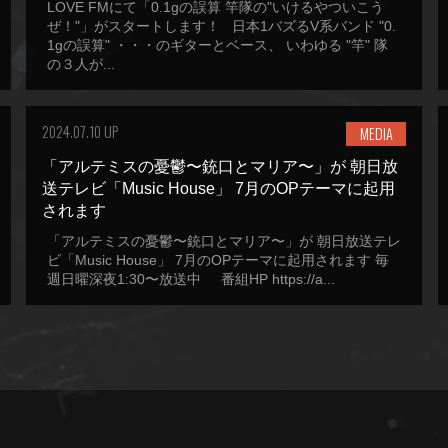
LOVE FMにて「0.1gの誤算 竿隊の"いけるやついこう
ぜ！"」がスタートします！ 日本1バズるV系バンド "0.
1gの誤算" ・・・のギターとベース、 いわゆる "竿" 隊
の３人が...
2024.07.10 UP
MEDIA
「アルテミスの憂鬱〜銃口とマリア〜」が 朝日放
送テレビ「Music House」 7月のOPテーマに起用
されます
「アルテミスの憂鬱〜銃口とマリア〜」が 朝日放送テレ
ビ「Music House」 7月のOPテーマに起用されます 毎
週日曜深夜1:30〜放送中 番組HP https://a...