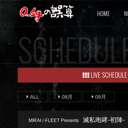
HOME
N
SCHEDUL
LIVE SCHEDULE
ALL
08月
09月
滅私咆哮-初陣-
MIRAI☆FLEET Presents