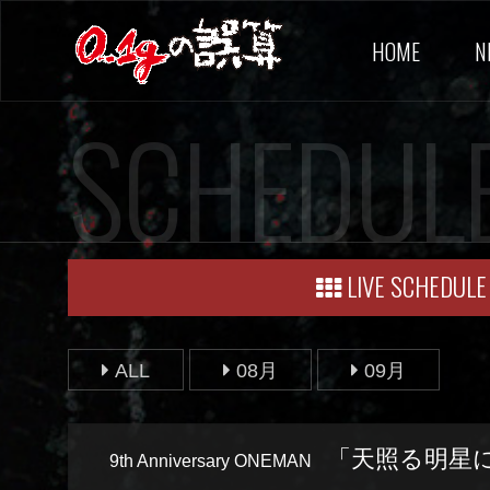
HOME
N
SCHEDUL
LIVE SCHEDULE
ALL
08月
09月
「天照る明星
9th Anniversary ONEMAN