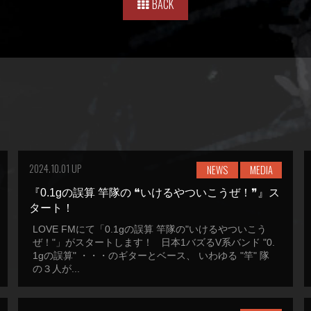
BACK
2024.10.01 UP
NEWS
MEDIA
『0.1gの誤算 竿隊の ❝いけるやついこうぜ！❞』ス
タート！
LOVE FMにて「0.1gの誤算 竿隊の"いけるやついこう
ぜ！"」がスタートします！ 日本1バズるV系バンド "0.
1gの誤算" ・・・のギターとベース、 いわゆる "竿" 隊
の３人が...