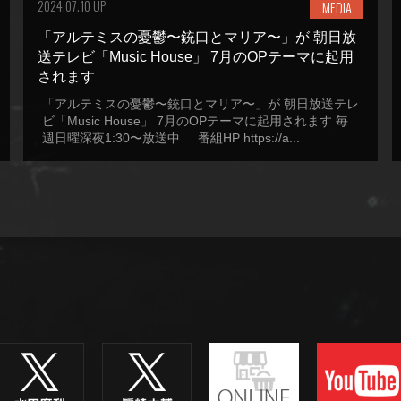
2024.07.10 UP
MEDIA
「アルテミスの憂鬱〜銃口とマリア〜」が 朝日放
送テレビ「Music House」 7月のOPテーマに起用
されます
「アルテミスの憂鬱〜銃口とマリア〜」が 朝日放送テレ
ビ「Music House」 7月のOPテーマに起用されます 毎
週日曜深夜1:30〜放送中 番組HP https://a...