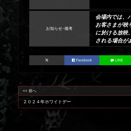
会場内では、
お客さまが映
お知らせ･備考
に於ける放映
される場合が
Facebook
LINE
<< 前へ
２０２４年ホワイトデー