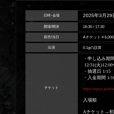
2025年3月29
日時･会場
16:30 / 17:30
開場/開演
Aチケット￥6,00
前売/当日
0.1gの誤算
出演
・申し込み
12/31(火)12:00
・抽選日 1/15
・入金期間 1/16(
チケット
https://eplus.jp/
入場順
Aチケット→