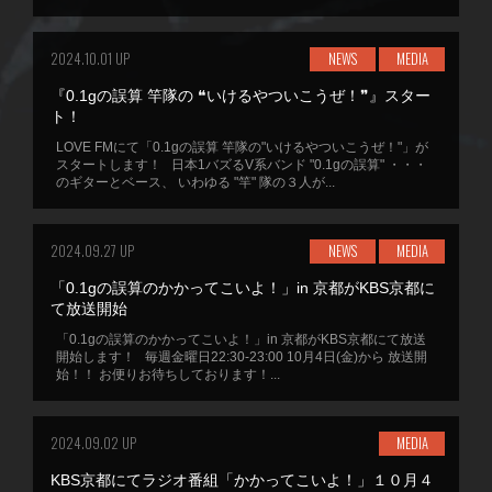
2024.10.01 UP
NEWS
MEDIA
『0.1gの誤算 竿隊の ❝いけるやついこうぜ！❞』スター
ト！
LOVE FMにて「0.1gの誤算 竿隊の"いけるやついこうぜ！"」が
スタートします！ 日本1バズるV系バンド "0.1gの誤算" ・・・
のギターとベース、 いわゆる "竿" 隊の３人が...
2024.09.27 UP
NEWS
MEDIA
「0.1gの誤算のかかってこいよ！」in 京都がKBS京都に
て放送開始
「0.1gの誤算のかかってこいよ！」in 京都がKBS京都にて放送
開始します！ 毎週金曜日22:30-23:00 10月4日(金)から 放送開
始！！ お便りお待ちしております！...
2024.09.02 UP
MEDIA
KBS京都にてラジオ番組「かかってこいよ！」１０月４