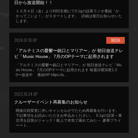
日から放送開始！！
１０月４日（金）よりKBS京都にて0.1gの誤算ラジオ番組「か
かってこいよ！」がスタートします。 詳細は後日お知らせいた
します。
2024.07.10 UP
MEDIA
「アルテミスの憂鬱〜銃口とマリア〜」が 朝日放送テレ
ビ「Music House」 7月のOPテーマに起用されます
「アルテミスの憂鬱〜銃口とマリア〜」が 朝日放送テレビ「Mu
sic House」 7月のOPテーマに起用されます 毎週日曜深夜1:3
0〜放送中 番組HP https://a...
2023.10.24 UP
クルーザーイベント再募集のお知らせ
開催日程変更に伴いキャンセルがでたため再募集を行います。
下記事項をお読みいただきお申込みください。 0.1gの誤算～東
京湾を誤算がジャック！船上で本気で暴れてみた～ 豪華プライ
ベート...