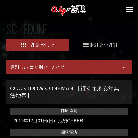
SCHEDULE
LIVE SCHEDULE
INSTORE EVENT
月別･カテゴリ別アーカイブ
▼
ALL
COUNTDOWN ONEMAN 【行く年来る年無
法地帯】
08月
09月
日時･会場
2017年12月31日(日)
池袋CYBER
開場/開演