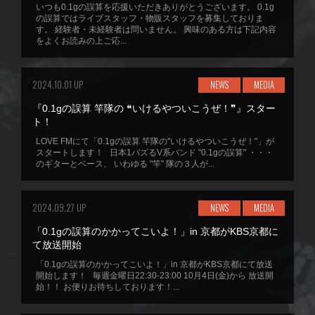
いつも0.1gの誤算を応援いただきありがとうございます。 0.1g
の誤算ではライブスタッフ・物販スタッフを募集しておりま
す。 経験者・未経験者は問いません。 興味のある方は下記内容
をよくお読みの上ご応...
2024.10.01 UP
NEWS
MEDIA
『0.1gの誤算 竿隊の ❝いけるやついこうぜ！❞』スター
ト！
LOVE FMにて「0.1gの誤算 竿隊の"いけるやついこうぜ！"」が
スタートします！ 日本1バズるV系バンド "0.1gの誤算" ・・・
のギターとベース、 いわゆる "竿" 隊の３人が...
2024.09.27 UP
NEWS
MEDIA
「0.1gの誤算のかかってこいよ！」in 京都がKBS京都に
て放送開始
「0.1gの誤算のかかってこいよ！」in 京都がKBS京都にて放送
開始します！ 毎週金曜日22:30-23:00 10月4日(金)から 放送開
始！！ お便りお待ちしております！...