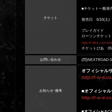
■チケット一般発
チケット
発売日 6/10(土)
プレイガイド
ローソンチケット 057
http://l-tike.com/s
チケットぴあ 0570-
(問)NEXTROAD 03
お問い合わせ
オフィシャル
http://f-w-d.c
■オフィシャル
お知らせ･備考
http://f-w-d.c
■
オフィシャル