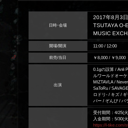
2017年8月3日
TSUTAYA O-EA
日時･会場
MUSIC E
11:00 / 12:00
開場/開演
￥8,000 / ￥9,0
前売/当日
0.1gの誤算 / Anli P
ルワールドオーケストラ/ Fa
MIZTAVLA / Neverl
出演
SaToRu / SAVAG
ロドリ- / キズ /
パー / ぞんび / 
受付期間：4/25(火)1
入金期間：5/30(火)1
https://l-tike.com/