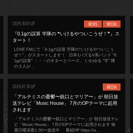
2024.10.01 UP
NEWS
MEDIA
『0.1gの誤算 竿隊の ❝いけるやついこうぜ！❞』ス
タート！
LOVE FMにて「0.1gの誤算 竿隊の"いけるやついこう
ぜ！"」がスタートします！ 日本1バズるV系バンド "0.
1gの誤算" ・・・のギターとベース、 いわゆる "竿" 隊
の３人が...
2024.07.10 UP
MEDIA
「アルテミスの憂鬱〜銃口とマリア〜」が 朝日放
送テレビ「Music House」 7月のOPテーマに起用
されます
「アルテミスの憂鬱〜銃口とマリア〜」が 朝日放送テレ
ビ「Music House」 7月のOPテーマに起用されます 毎
週日曜深夜1:30〜放送中 番組HP https://a...