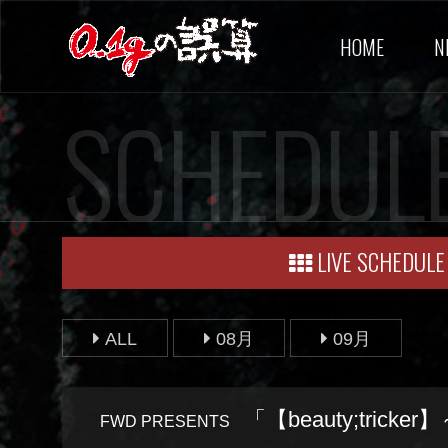
HOME
N
SCHEDUL
LIVE SCHEDULE
ALL
08月
09月
「【beauty;trick
FWD PRESENTS