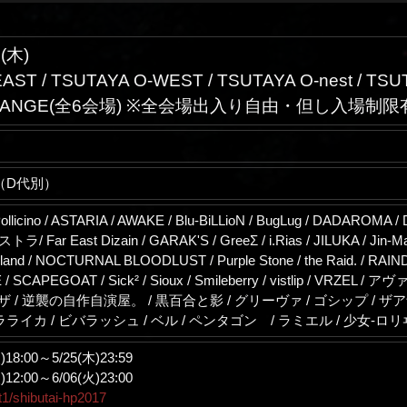
(木)
ST / TSUTAYA O-WEST / TSUTAYA O-nest / TSUTAYA
XCHANGE(全6会場) ※全会場出入り自由・但し入場制限
00（D代別）
ollicino / ASTARIA / AWAKE / Blu-BiLLioN / BugLug / DADAROMA 
r East Dizain / GARAK'S / GreeΣ / i.Rias / JILUKA / Jin-Mac
and / NOCTURNAL BLOODLUST / Purple Stone / the Raid. / RAINDIA
E / SCAPEGOAT / Sick² / Sioux / Smileberry / vistlip / 
 ギザ / 逆襲の自作自演屋。 / 黒百合と影 / グリーヴァ / ゴシップ / 
バラライカ / ビバラッシュ / ベル / ペンタゴン / ラミエル / 少女-ロ
8:00～5/25(木)23:59
2:00～6/06(火)23:00
st1/shibutai-hp2017