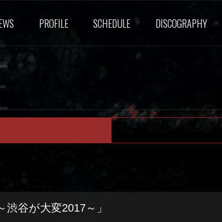
EWS
PROFILE
SCHEDULE
DISCOGRAPHY
E
er】～渋谷が大変2017～」