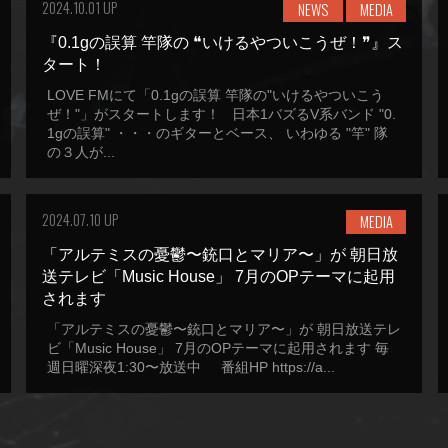
2024.10.01 UP
NEWS
MEDIA
『0.1gの誤算 竿隊の ❝いけるやついこうぜ！❞』ス
タート！
LOVE FMにて「0.1gの誤算 竿隊の"いけるやついこう
ぜ！"」がスタートします！ 日本1バズるV系バンド "0.
1gの誤算" ・・・のギターとベース、 いわゆる "竿" 隊
の３人が...
2024.07.10 UP
MEDIA
「アルテミスの憂鬱〜銃口とマリア〜」が 朝日放
送テレビ「Music House」 7月のOPテーマに起用
されます
「アルテミスの憂鬱〜銃口とマリア〜」が 朝日放送テレ
ビ「Music House」 7月のOPテーマに起用されます 毎
週日曜深夜1:30〜放送中 番組HP https://a...