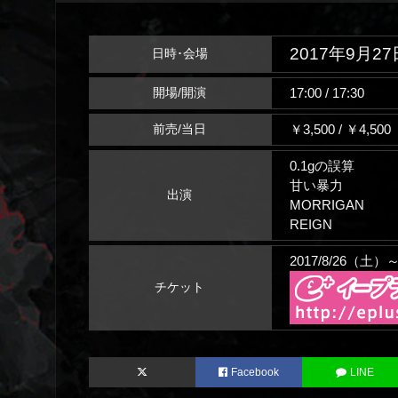
2017年9月27
日時･会場
17:00 / 17:30
開場/開演
￥3,500 / ￥4,5
前売/当日
0.1gの誤算
甘い暴力
出演
MORRIGAN
REIGN
2017/8/26（土
チケット
Facebook
LINE