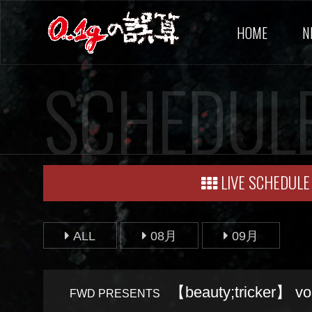
HOME
N
SCHEDUL
LIVE SCHEDULE
ALL
08月
09月
【beauty;tricker】 vo
FWD PRESENTS