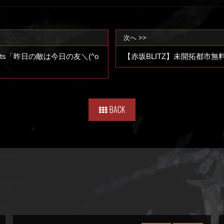
次へ >>
sents「昨日の敵は今日の友＼(^o
【赤坂BLITZ】未開拓都市無料
BACK