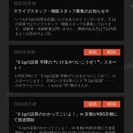
2025.03.15 UP
※ライブスタッフ・物販スタッフ募集のお知らせ※
いつも0.1gの誤算を応援いただきありがとうございます。 0.1g
の誤算ではライブスタッフ・物販スタッフを募集しておりま
す。 経験者・未経験者は問いません。 興味のある方は下記内容
をよくお読みの上ご応...
2024.10.01 UP
NEWS
MEDIA
『0.1gの誤算 竿隊の ❝いけるやついこうぜ！❞』スター
ト！
LOVE FMにて「0.1gの誤算 竿隊の"いけるやついこうぜ！"」が
スタートします！ 日本1バズるV系バンド "0.1gの誤算" ・・・
のギターとベース、 いわゆる "竿" 隊の３人が...
2024.09.27 UP
NEWS
MEDIA
「0.1gの誤算のかかってこいよ！」in 京都がKBS京都に
て放送開始
「0.1gの誤算のかかってこいよ！」in 京都がKBS京都にて放送
開始します！ 毎週金曜日22:30-23:00 10月4日(金)から 放送開