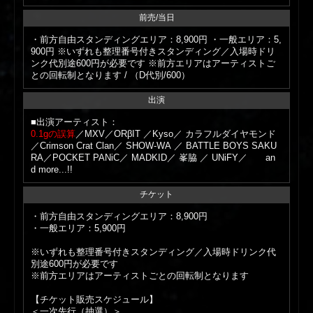
前売/当日
・前方自由スタンディングエリア：8,900円 ・一般エリア：5,
900円 ※いずれも整理番号付きスタンディング／入場時ドリ
ンク代別途600円が必要です ※前方エリアはアーティストご
との回転制となります / （D代別/600）
出演
■出演アーティスト：
0.1gの誤算
／MXV／ORβIT ／Kyso／ カラフルダイヤモンド
／Crimson Crat Clan／ SHOW-WA ／ BATTLE BOYS SAKU
RA／POCKET PANiC／ MADKID／ 峯脇 ／ UNiFY／ an
d more...!!
チケット
・前方自由スタンディングエリア：8,900円
・一般エリア：5,900円
※いずれも整理番号付きスタンディング／入場時ドリンク代
別途600円が必要です
※前方エリアはアーティストごとの回転制となります
【チケット販売スケジュール】
＜一次先行（抽選）＞