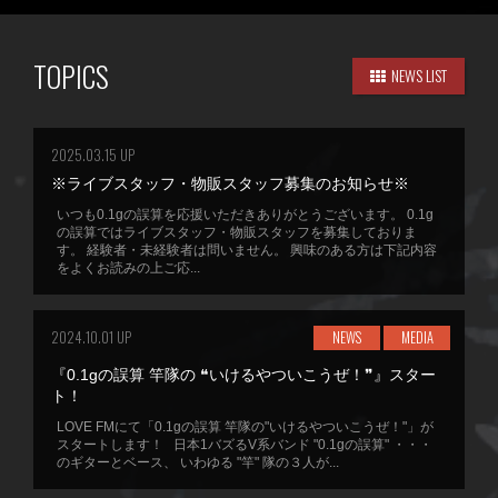
TOPICS
NEWS LIST
2025.03.15 UP
※ライブスタッフ・物販スタッフ募集のお知らせ※
いつも0.1gの誤算を応援いただきありがとうございます。 0.1g
の誤算ではライブスタッフ・物販スタッフを募集しておりま
す。 経験者・未経験者は問いません。 興味のある方は下記内容
をよくお読みの上ご応...
2024.10.01 UP
NEWS
MEDIA
『0.1gの誤算 竿隊の ❝いけるやついこうぜ！❞』スター
ト！
LOVE FMにて「0.1gの誤算 竿隊の"いけるやついこうぜ！"」が
スタートします！ 日本1バズるV系バンド "0.1gの誤算" ・・・
のギターとベース、 いわゆる "竿" 隊の３人が...