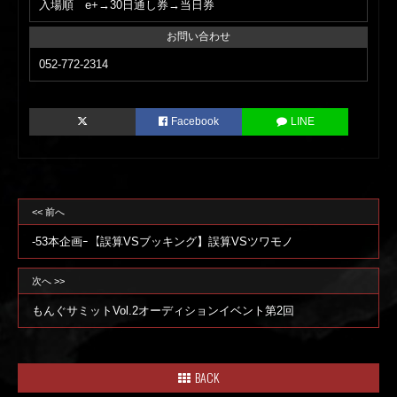
入場順 e+→30日通し券→当日券
お問い合わせ
052-772-2314
Facebook
LINE
<< 前へ
-53本企画ｰ【誤算VSブッキング】誤算VSツワモノ
次へ >>
もんぐサミットVol.2オーディションイベント第2回
BACK