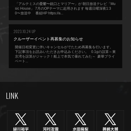
「アルテミスの憂鬱〜銃口とマリア〜」が 朝日放送テレビ「Mu
sic House」 7月のOPテーマに起用されます 毎週日曜深夜1:3
0〜放送中 番組HP https://a...
2023.10.24 UP
クルーザーイベント再募集のお知らせ
開催日程変更に伴いキャンセルがでたため再募集を行います。
下記事項をお読みいただきお申込みください。 0.1gの誤算～東
京湾を誤算がジャック！船上で本気で暴れてみた～ 豪華プライ
ベート...
LINK