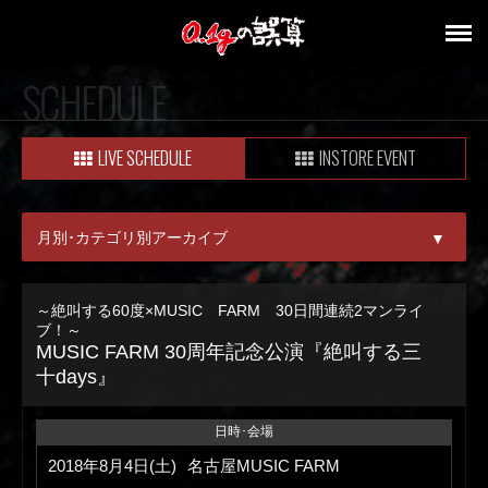
SCHEDULE
LIVE SCHEDULE
INSTORE EVENT
月別･カテゴリ別アーカイブ
▼
ALL
～絶叫する60度×MUSIC FARM 30日間連続2マンライ
ブ！～
08月
MUSIC FARM 30周年記念公演『絶叫する三
十days』
09月
日時･会場
2018年8月4日(土)
名古屋MUSIC FARM