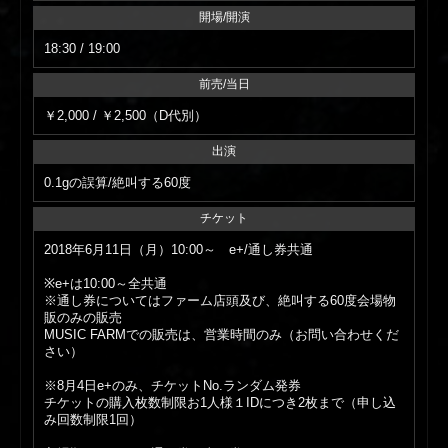
開場/開演
18:30 / 19:00
前売/当日
￥2,000 / ￥2,500（D代別）
出演
0.1gの誤算/絶叫する60度
チケット
2018年6月11日（月）10:00～ e+/通し券共通
※e+は10:00～全共通
※通し券についてはファーム店頭及び、絶叫する60度会場物
販のみの販売
MUSIC FARMでの販売は、営業時間のみ（お問い合わせくだ
さい）
※8月4日e+のみ、チケットNo.ランダム発券
チケットの購入枚数制限お1人様１IDにつき2枚まで（申し込
み回数制限1回）