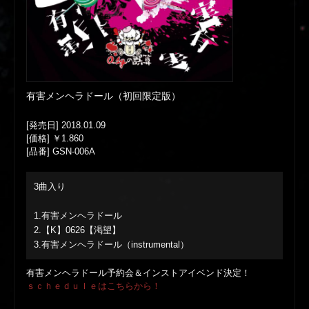
有害メンヘラドール（初回限定版）
[発売日] 2018.01.09
[価格] ￥1.860
[品番] GSN-006A
3曲入り
1.有害メンヘラドール
2.【K】0626【渇望】
3.有害メンヘラドール（instrumental）
有害メンヘラドール予約会＆インストアイベンド決定！
ｓｃｈｅｄｕｌｅはこちらから！