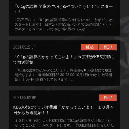
『0.1gの誤算 竿隊の ❝いけるやついこうぜ！❞』スター
ト！
LOVE FMにて「0.1gの誤算 竿隊の"いけるやついこうぜ！"」が
スタートします！ 日本1バズるV系バンド "0.1gの誤算" ・・・
のギターとベース、 いわゆる "竿" 隊の３人が...
2024.09.27 UP
NEWS
MEDIA
「0.1gの誤算のかかってこいよ！」in 京都がKBS京都に
て放送開始
「0.1gの誤算のかかってこいよ！」in 京都がKBS京都にて放送
開始します！ 毎週金曜日22:30-23:00 10月4日(金)から 放送開
始！！ お便りお待ちしております！...
2024.09.02 UP
MEDIA
KBS京都にてラジオ番組「かかってこいよ！」１０月４
日から放送開始！！
１０月４日（金）よりKBS京都にて0.1gの誤算ラジオ番組「か
かってこいよ！」がスタートします。 詳細は後日お知らせいた