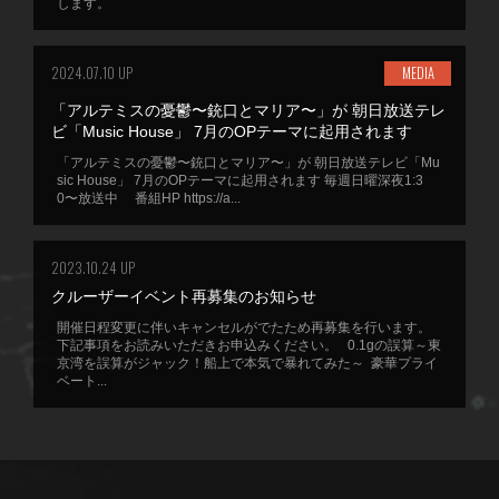
します。
2024.07.10 UP
MEDIA
「アルテミスの憂鬱〜銃口とマリア〜」が 朝日放送テレ
ビ「Music House」 7月のOPテーマに起用されます
「アルテミスの憂鬱〜銃口とマリア〜」が 朝日放送テレビ「Mu
sic House」 7月のOPテーマに起用されます 毎週日曜深夜1:3
0〜放送中 番組HP https://a...
2023.10.24 UP
クルーザーイベント再募集のお知らせ
開催日程変更に伴いキャンセルがでたため再募集を行います。
下記事項をお読みいただきお申込みください。 0.1gの誤算～東
京湾を誤算がジャック！船上で本気で暴れてみた～ 豪華プライ
ベート...