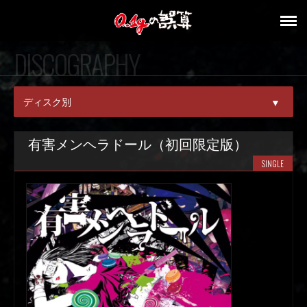
DISCOGRAPHY
ディスク別
▼
ALL
有害メンヘラドール（初回限定版）
SINGLE
SINGLE
ALBUM
DVD/BD
V.A.