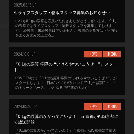
2025.03.15 UP
※ライブスタッフ・物販スタッフ募集のお知らせ※
いつも0.1gの誤算を応援いただきありがとうございます。 0.1g
の誤算ではライブスタッフ・物販スタッフを募集しておりま
す。 経験者・未経験者は問いません。 興味のある方は下記内容
をよくお読みの上ご応...
2024.10.01 UP
NEWS
MEDIA
『0.1gの誤算 竿隊の ❝いけるやついこうぜ！❞』スター
ト！
LOVE FMにて「0.1gの誤算 竿隊の"いけるやついこうぜ！"」が
スタートします！ 日本1バズるV系バンド "0.1gの誤算" ・・・
のギターとベース、 いわゆる "竿" 隊の３人が...
2024.09.27 UP
NEWS
MEDIA
「0.1gの誤算のかかってこいよ！」in 京都がKBS京都に
て放送開始
「0.1gの誤算のかかってこいよ！」in 京都がKBS京都にて放送