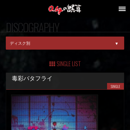
DISCOGRAPHY
ディスク別
▼
ALL
SINGLE LIST
SINGLE
毒彩バタフライ
ALBUM
SINGLE
DVD/BD
V.A.