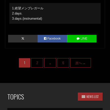
1.絶望メンブレガール
2.days.
3.days.(instrumental)
Facebook
LINE
1
2
…
6
次へ →
TOPICS
NEWS LIST