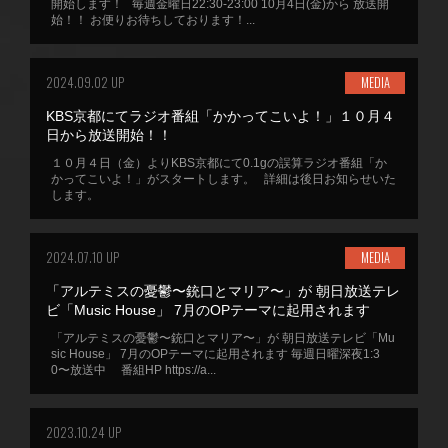
開始します！ 毎週金曜日22:30-23:00 10月4日(金)から 放送開
始！！ お便りお待ちしております！...
2024.09.02 UP
MEDIA
KBS京都にてラジオ番組「かかってこいよ！」１０月４
日から放送開始！！
１０月４日（金）よりKBS京都にて0.1gの誤算ラジオ番組「か
かってこいよ！」がスタートします。 詳細は後日お知らせいた
します。
2024.07.10 UP
MEDIA
「アルテミスの憂鬱〜銃口とマリア〜」が 朝日放送テレ
ビ「Music House」 7月のOPテーマに起用されます
「アルテミスの憂鬱〜銃口とマリア〜」が 朝日放送テレビ「Mu
sic House」 7月のOPテーマに起用されます 毎週日曜深夜1:3
0〜放送中 番組HP https://a...
2023.10.24 UP