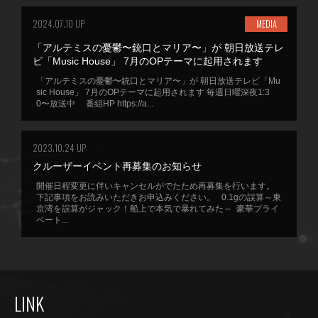
2024.07.10 UP
MEDIA
「アルテミスの憂鬱〜銃口とマリア〜」が 朝日放送テレ
ビ「Music House」 7月のOPテーマに起用されます
「アルテミスの憂鬱〜銃口とマリア〜」が 朝日放送テレビ「Mu
sic House」 7月のOPテーマに起用されます 毎週日曜深夜1:3
0〜放送中 番組HP https://a...
2023.10.24 UP
クルーザーイベント再募集のお知らせ
開催日程変更に伴いキャンセルがでたため再募集を行います。
下記事項をお読みいただきお申込みください。 0.1gの誤算～東
京湾を誤算がジャック！船上で本気で暴れてみた～ 豪華プライ
ベート...
LINK