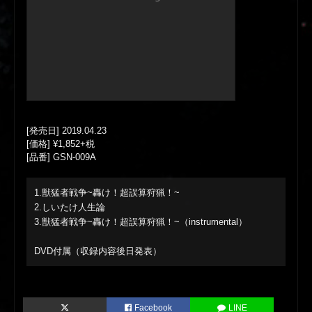
[発売日] 2019.04.23
[価格] ¥1,852+税
[品番] GSN-009A
1.獣猛者戦争~轟け！超誤算狩猟！~
2.しいたけ人生論
3.獣猛者戦争~轟け！超誤算狩猟！~（instrumental）
DVD付属（収録内容後日発表）
Facebook
LINE