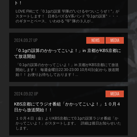
ト！
LOVE FMにて「0.1gの誤算 竿隊の"いけるやついこうぜ！"」が
スタートします！ 日本1バズるV系バンド "0.1gの誤算" ・・・
のギターとベース、 いわゆる "竿" 隊の３人が...
2024.09.27 UP
NEWS
MEDIA
「0.1gの誤算のかかってこいよ！」in 京都がKBS京都に
て放送開始
「0.1gの誤算のかかってこいよ！」in 京都がKBS京都にて放送
開始します！ 毎週金曜日22:30-23:00 10月4日(金)から 放送開
始！！ お便りお待ちしております！...
2024.09.02 UP
MEDIA
KBS京都にてラジオ番組「かかってこいよ！」１０月４
日から放送開始！！
１０月４日（金）よりKBS京都にて0.1gの誤算ラジオ番組「か
かってこいよ！」がスタートします。 詳細は後日お知らせいた
します。