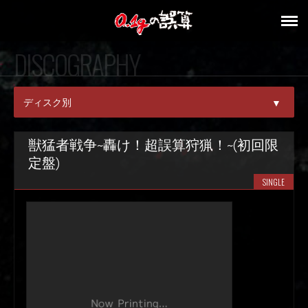
DISCOGRAPHY
ディスク別
▼
ALL
獣猛者戦争~轟け！超誤算狩猟！~(初回限
定盤)
SINGLE
SINGLE
ALBUM
DVD/BD
V.A.