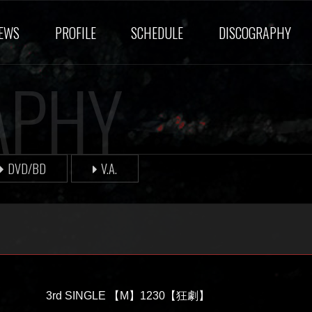
EWS
PROFILE
SCHEDULE
DISCOGRAPHY
APHY
DVD/BD
V.A.
3rd SINGLE 【M】1230【狂劇】