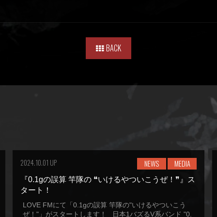
BACK
2024.10.01 UP
NEWS
MEDIA
『0.1gの誤算 竿隊の ❝いけるやついこうぜ！❞』ス
タート！
LOVE FMにて「0.1gの誤算 竿隊の"いけるやついこう
ぜ！"」がスタートします！ 日本1バズるV系バンド "0.