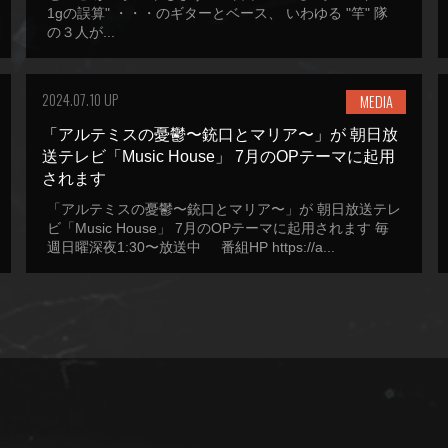
1gの誤算" ・・・のギターとベース、 いわゆる "竿" 隊
の３人が...
2024.07.10 UP
MEDIA
「アルテミスの憂鬱〜銃口とマリア〜」が 朝日放
送テレビ「Music House」 7月のOPテーマに起用
されます
「アルテミスの憂鬱〜銃口とマリア〜」が 朝日放送テレ
ビ「Music House」 7月のOPテーマに起用されます 毎
週日曜深夜1:30〜放送中 番組HP https://a...