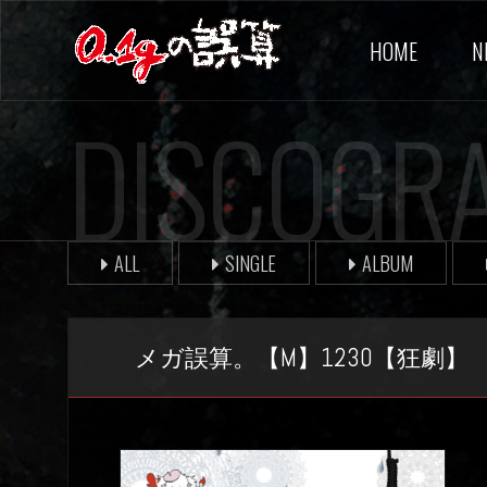
HOME
N
DISCOGR
ALL
SINGLE
ALBUM
メガ誤算。【M】1230【狂劇】