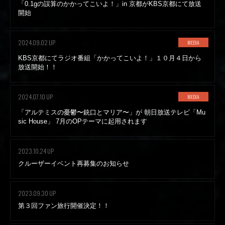
「0.1gの誤算のかかってこいよ！」in 京都がKBS京都にて放送
開始
2024.09.02 UP
MEDIA
KBS京都にてラジオ番組「かかってこいよ！」１０月４日から
放送開始！！
2024.07.10 UP
MEDIA
「アルテミスの憂鬱〜銃口とマリア〜」が 朝日放送テレビ「Mu
sic House」 7月のOPテーマに起用されます
2023.10.24 UP
クルーザーイベント再募集のお知らせ
2023.09.30 UP
第３回ファン旅行開催決定！！