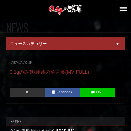
NEWS
ニュースカテゴリー
▼
ALL
2024.2.28 UP
PICK UP
0.1gの誤算/睡蓮の華言葉(MV FULL)
NEWS
Facebook
LINE
RELEASE
LIVE
<< 前へ
MEDIA
0.1gの誤算/被告人Aの告白(MV FULL)