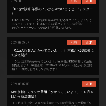
2024.10.01 UP
NEWS
MEDIA
『0.1gの誤算 竿隊の ❝いけるやついこうぜ！❞』スター
ト！
LOVE FMにて「0.1gの誤算 竿隊の"いけるやついこうぜ！"」が
スタートします！ 日本1バズるV系バンド "0.1gの誤算" ・・・
のギターとベース、 いわゆる "竿" 隊の３人が...
2024.09.27 UP
NEWS
MEDIA
「0.1gの誤算のかかってこいよ！」in 京都がKBS京都に
て放送開始
「0.1gの誤算のかかってこいよ！」in 京都がKBS京都にて放送
開始します！ 毎週金曜日22:30-23:00 10月4日(金)から 放送開
始！！ お便りお待ちしております！...
2024.09.02 UP
MEDIA
KBS京都にてラジオ番組「かかってこいよ！」１０月４
日から放送開始！！
１０月４日（金）よりKBS京都にて0.1gの誤算ラジオ番組「か