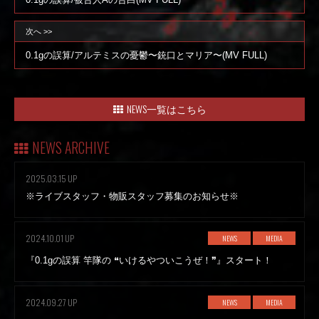
WEB
次へ >>
0.1gの誤算/アルテミスの憂鬱〜銃口とマリア〜(MV FULL)
NEWS一覧はこちら
NEWS ARCHIVE
2025.03.15 UP
※ライブスタッフ・物販スタッフ募集のお知らせ※
2024.10.01 UP
NEWS
MEDIA
『0.1gの誤算 竿隊の ❝いけるやついこうぜ！❞』スタート！
2024.09.27 UP
NEWS
MEDIA