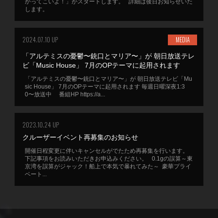
かってこいよ！」がスタートします。 詳細は後日お知らせいた
します。
2024.07.10 UP
MEDIA
「アルテミスの憂鬱〜銃口とマリア〜」が 朝日放送テレ
ビ「Music House」 7月のOPテーマに起用されます
「アルテミスの憂鬱〜銃口とマリア〜」が 朝日放送テレビ「Mu
sic House」 7月のOPテーマに起用されます 毎週日曜深夜1:3
0〜放送中 番組HP https://a...
2023.10.24 UP
クルーザーイベント再募集のお知らせ
開催日程変更に伴いキャンセルがでたため再募集を行います。
下記事項をお読みいただきお申込みください。 0.1gの誤算～東
京湾を誤算がジャック！船上で本気で暴れてみた～ 豪華プライ
ベート...