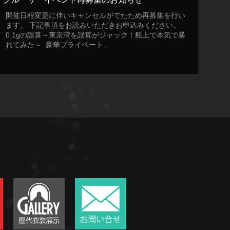
開催日程変更に伴いキャンセルがでたため再募集を行い
ます。 下記事項をお読みいただきお申込みください。
0.1gの誤算～東京湾を誤算がジャック！船上で本気で暴
れてみた～ 豪華プライベート...