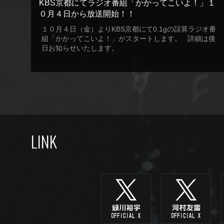
KBS京都にてラジオ番組「かかってこいよ！」１
０月４日から放送開始！！
１０月４日（金）よりKBS京都にて0.1gの誤算ラジオ番
組「かかってこいよ！」がスタートします。 詳細は後
日お知らせいたします。
LINK