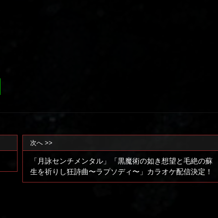
次へ >>
「月詠センチメンタル」「黒魔術の如き想望と毛絶の蘇
生を祈りし狂詩曲〜ラプソディ〜」カラオケ配信決定！