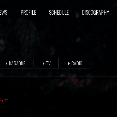
EWS
PROFILE
SCHEDULE
DISCOGRAPHY
KARAOKE
TV
RADIO
らせ