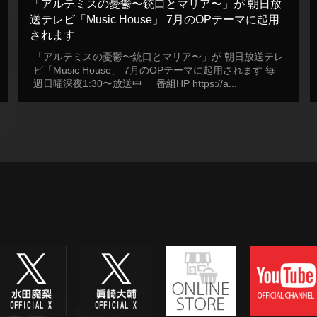
「アルテミスの憂鬱〜銃口とマリア〜」が 朝日放
送テレビ「Music House」 7月のOPテーマに起用
されます
「アルテミスの憂鬱〜銃口とマリア〜」が 朝日放送テレ
ビ「Music House」 7月のOPテーマに起用されます 毎
週日曜深夜1:30〜放送中 番組HP https://a...