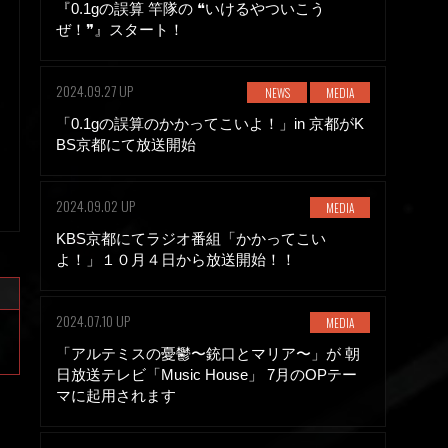
『0.1gの誤算 竿隊の ❝いけるやついこう
ぜ！❞』スタート！
2024.09.27 UP
NEWS
MEDIA
「0.1gの誤算のかかってこいよ！」in 京都がK
BS京都にて放送開始
2024.09.02 UP
MEDIA
KBS京都にてラジオ番組「かかってこい
よ！」１０月４日から放送開始！！
2024.07.10 UP
MEDIA
「アルテミスの憂鬱〜銃口とマリア〜」が 朝
日放送テレビ「Music House」 7月のOPテー
マに起用されます