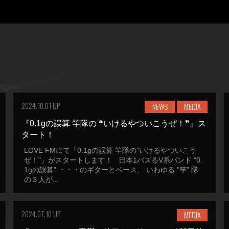
2024.10.01 UP
NEWS
MEDIA
『0.1gの誤算 竿隊の ❝いけるやついこうぜ！❞』ス
タート！
LOVE FMにて「0.1gの誤算 竿隊の"いけるやついこう
ぜ！"」がスタートします！ 日本1バズるV系バンド "0.
1gの誤算" ・・・のギターとベース、 いわゆる "竿" 隊
の３人が...
2024.07.10 UP
MEDIA