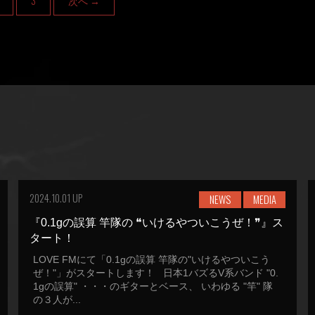
3
次へ →
2024.10.01 UP
NEWS
MEDIA
『0.1gの誤算 竿隊の ❝いけるやついこうぜ！❞』ス
タート！
LOVE FMにて「0.1gの誤算 竿隊の"いけるやついこう
ぜ！"」がスタートします！ 日本1バズるV系バンド "0.
1gの誤算" ・・・のギターとベース、 いわゆる "竿" 隊
の３人が...