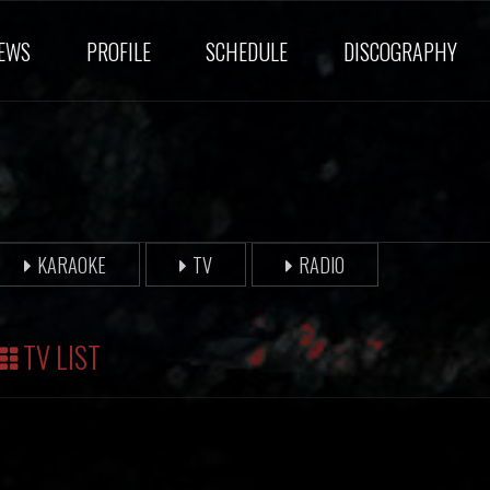
EWS
PROFILE
SCHEDULE
DISCOGRAPHY
KARAOKE
TV
RADIO
TV LIST