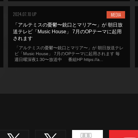
2024.07.10 UP
MEDIA
「アルテミスの憂鬱〜銃口とマリア〜」が 朝日放
送テレビ「Music House」 7月のOPテーマに起用
されます
「アルテミスの憂鬱〜銃口とマリア〜」が 朝日放送テレ
ビ「Music House」 7月のOPテーマに起用されます 毎
週日曜深夜1:30〜放送中 番組HP https://a...