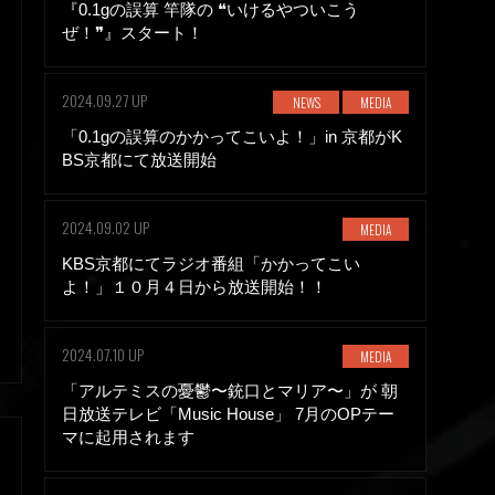
『0.1gの誤算 竿隊の ❝いけるやついこう
ぜ！❞』スタート！
2024.09.27 UP
NEWS
MEDIA
「0.1gの誤算のかかってこいよ！」in 京都がK
BS京都にて放送開始
2024.09.02 UP
MEDIA
KBS京都にてラジオ番組「かかってこい
よ！」１０月４日から放送開始！！
2024.07.10 UP
MEDIA
「アルテミスの憂鬱〜銃口とマリア〜」が 朝
日放送テレビ「Music House」 7月のOPテー
マに起用されます