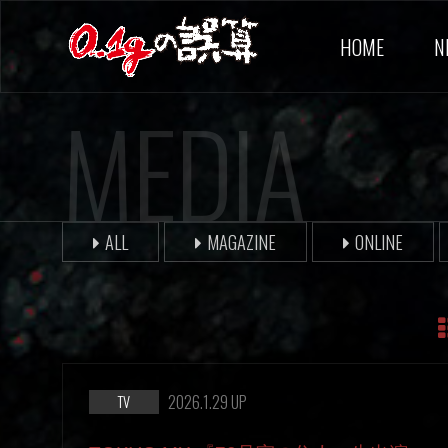
HOME
N
MEDIA
ALL
MAGAZINE
ONLINE
2026.1.29 UP
TV