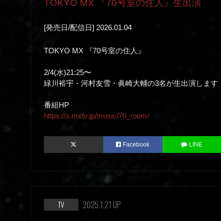
TOKYO MX 『70号室の住人』生出演
[発売日/配信日] 2026.01.04
TOKYO MX 『70号室の住人』
2/4(水)21:25〜
緑川裕宇・河村友雪・眞崎大輔の3名が生出演します
番組HP
https://s.mxtv.jp/music/70_room/
Facebook
LINE
2025.1.21 UP
TV