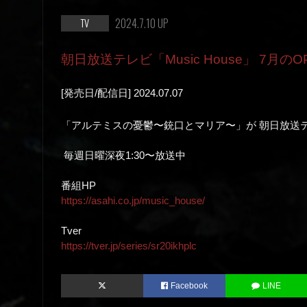
2024.7.10 UP
TV
朝日放送テレビ「Music House」 7月の
[発売日/配信日] 2024.07.07
「アルテミスの憂鬱〜銃口とマリア〜」が 朝日放送テレビ
毎週日曜深夜1:30〜放送中
番組HP
https://
asahi.co.jp/music_house/
Tver
https://
tver.jp/series/sr20ikh
plc
Facebook
LINE