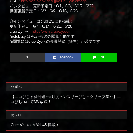
URL：
http://ch.nicovideo.jp/clu
b-Zy/blomaga
インタビュー更新予定日：6/1、6/8、6/15、6/22
動画更新予定日：6/2、6/9、6/16、6/23
◎インタビューはclub Zy.にも掲載！
更新予定日：6/7、6/14、6/21、6/28
club Zy. ⇒
http://www.club-zy.com
※club Zy.はPCからのみ閲覧可能です
※閲覧にはclub Zy.への会員登録（無料）が必要です
Facebook
LINE
<< 前へ
【ニコびじゅ番外編～5月度マンスリーびじゅクリップ集～】ニ
コびじゅにてMV放映！
次へ >>
Cure V-splash Vol.45 掲載！