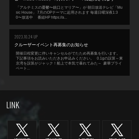
「アルテミスの憂鬱〜銃口とマリア〜」が 朝日放送テレビ「Mu
sic House」 7月のOPテーマに起用されます 毎週日曜深夜1:3
0〜放送中 番組HP https://a...
2023.10.24 UP
クルーザーイベント再募集のお知らせ
開催日程変更に伴いキャンセルがでたため再募集を行います。
下記事項をお読みいただきお申込みください。 0.1gの誤算～東
京湾を誤算がジャック！船上で本気で暴れてみた～ 豪華プライ
ベート...
LINK