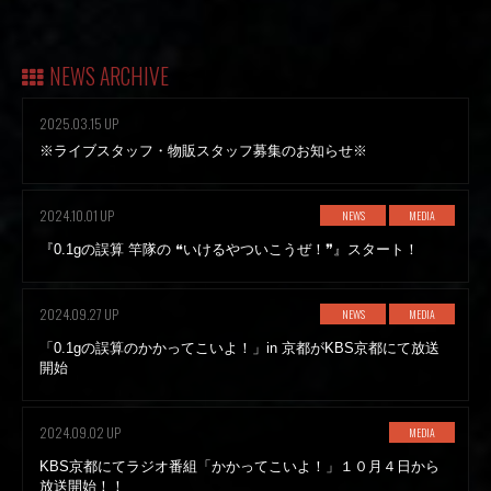
NEWS ARCHIVE
2025.03.15 UP
※ライブスタッフ・物販スタッフ募集のお知らせ※
2024.10.01 UP
NEWS
MEDIA
『0.1gの誤算 竿隊の ❝いけるやついこうぜ！❞』スタート！
2024.09.27 UP
NEWS
MEDIA
「0.1gの誤算のかかってこいよ！」in 京都がKBS京都にて放送
開始
2024.09.02 UP
MEDIA
KBS京都にてラジオ番組「かかってこいよ！」１０月４日から
放送開始！！