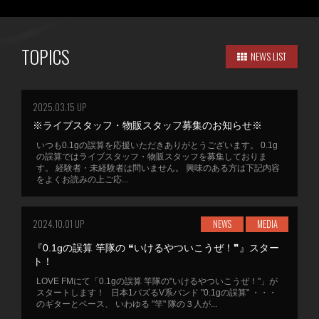
TOPICS
NEWS LIST
2025.03.15 UP
※ライブスタッフ・物販スタッフ募集のお知らせ※
いつも0.1gの誤算を応援いただきありがとうございます。 0.1g
の誤算ではライブスタッフ・物販スタッフを募集しておりま
す。 経験者・未経験者は問いません。 興味のある方は下記内容
をよくお読みの上ご応...
2024.10.01 UP
NEWS
MEDIA
『0.1gの誤算 竿隊の ❝いけるやついこうぜ！❞』スター
ト！
LOVE FMにて「0.1gの誤算 竿隊の"いけるやついこうぜ！"」が
スタートします！ 日本1バズるV系バンド "0.1gの誤算" ・・・
のギターとベース、 いわゆる "竿" 隊の３人が...