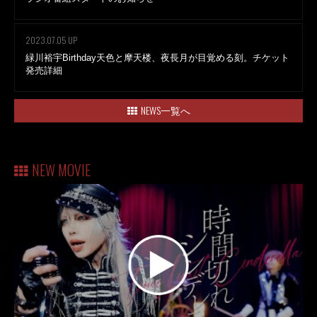
2023.07.05 UP
緑川裕宇Birthday天色と摩天楼、夜長月が目覚める刻。チケット
発売詳細
NEWS一覧へ
NEW MOVIE