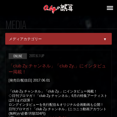
MEDIA
メディアカテゴリー
▼
ALL
2017.6.1 UP
ONLINE
MAGAZINE
「club Zy.チャンネル」「club Zy.」にインタビュ
ー掲載！
ONLINE
[発売日/配信日] 2017.06.01
KARAOKE
「club Zy.チャンネル」「club Zy.」にインタビュー掲載！
◇日刊ブロマガ！「club Zy.チャンネル」6月の特集アーティスト
TV
は0.1ｇの誤算！
ロングインタビューを先行配信＆オリジナル企画動画も公開！
日刊ブロマガ！「club Zy.チャンネル」(ニコニコ動画アカウント
RADIO
(無料)が必要/月
額324円)