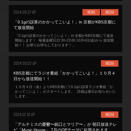
2024.09.27 UP
NEWS
MEDIA
「0.1gの誤算のかかってこいよ！」in 京都がKBS京都に
て放送開始
「0.1gの誤算のかかってこいよ！」in 京都がKBS京都にて放送
開始します！ 毎週金曜日22:30-23:00 10月4日(金)から 放送開
始！！ お便りお待ちしております！...
2024.09.02 UP
MEDIA
KBS京都にてラジオ番組「かかってこいよ！」１０月４
日から放送開始！！
１０月４日（金）よりKBS京都にて0.1gの誤算ラジオ番組「か
かってこいよ！」がスタートします。 詳細は後日お知らせいた
します。
2024.07.10 UP
MEDIA
「アルテミスの憂鬱〜銃口とマリア〜」が 朝日放送テレ
ビ「Music House」 7月のOPテーマに起用されます