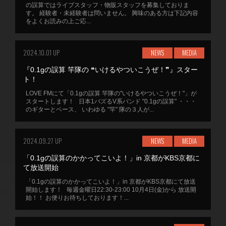
の誤算ではライブスタッフ・物販スタッフを募集しておりま
す。 経験者・未経験者は問いません。 興味のある方は下記内容
をよくお読みの上ご応...
2024.10.01 UP
NEWS
MEDIA
『0.1gの誤算 竿隊の ❝いけるやついこうぜ！❞』スター
ト！
LOVE FMにて「0.1gの誤算 竿隊の"いけるやついこうぜ！"」が
スタートします！ 日本1バズるV系バンド "0.1gの誤算" ・・・
のギターとベース、 いわゆる "竿" 隊の３人が...
2024.09.27 UP
NEWS
MEDIA
「0.1gの誤算のかかってこいよ！」in 京都がKBS京都に
て放送開始
「0.1gの誤算のかかってこいよ！」in 京都がKBS京都にて放送
開始します！ 毎週金曜日22:30-23:00 10月4日(金)から 放送開
始！！ お便りお待ちしております！...