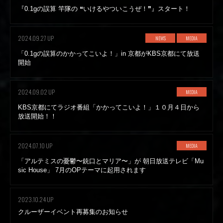
『0.1gの誤算 竿隊の ❝いけるやついこうぜ！❞』スタート！
2024.09.27 UP
NEWS
MEDIA
「0.1gの誤算のかかってこいよ！」in 京都がKBS京都にて放送
開始
2024.09.02 UP
MEDIA
KBS京都にてラジオ番組「かかってこいよ！」１０月４日から
放送開始！！
2024.07.10 UP
MEDIA
「アルテミスの憂鬱〜銃口とマリア〜」が 朝日放送テレビ「Mu
sic House」 7月のOPテーマに起用されます
2023.10.24 UP
クルーザーイベント再募集のお知らせ