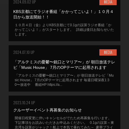
2024.09.02 UP
MEDIA
KBS京都にてラジオ番組「かかってこいよ！」１０月４
日から放送開始！！
１０月４日（金）よりKBS京都にて0.1gの誤算ラジオ番組「か
かってこいよ！」がスタートします。 詳細は後日お知らせいた
します。
2024.07.10 UP
MEDIA
「アルテミスの憂鬱〜銃口とマリア〜」が 朝日放送テレ
ビ「Music House」 7月のOPテーマに起用されます
「アルテミスの憂鬱〜銃口とマリア〜」が 朝日放送テレビ「Mu
sic House」 7月のOPテーマに起用されます 毎週日曜深夜1:3
0〜放送中 番組HP https://a...
2023.10.24 UP
クルーザーイベント再募集のお知らせ
開催日程変更に伴いキャンセルがでたため再募集を行います。
下記事項をお読みいただきお申込みください。 0.1gの誤算～東
京湾を誤算がジャック！船上で本気で暴れてみた～ 豪華プライ