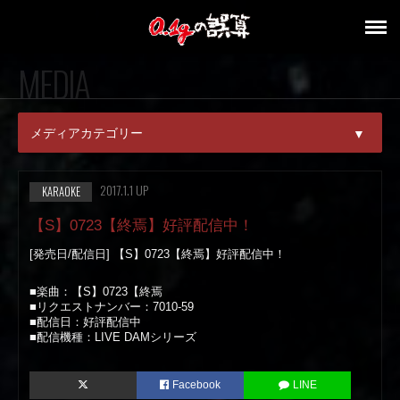
MEDIA
メディアカテゴリー
▼
ALL
2017.1.1 UP
KARAOKE
MAGAZINE
【S】0723【終焉】好評配信中！
[発売日/配信日] 【S】0723【終焉】好評配信中！
ONLINE
■楽曲：【S】0723【終焉
KARAOKE
■リクエストナンバー：7010-59
■配信日：好評配信中
TV
■配信機種：LIVE DAMシリーズ
RADIO
Facebook
LINE