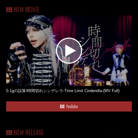
NEW MOVIE
0.1gの誤算/時間切れシンデレラ-Time Limit Cinderella-(MV Full)
YouTube
NEW RELEASE