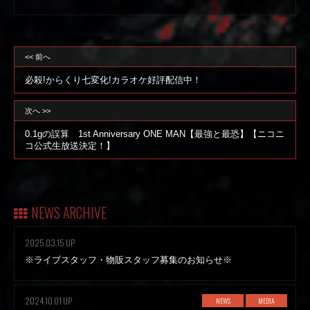
<< 前へ
必殺!からくり七変化!カラオケ好評配信中！
次へ >>
0.1gの誤算 1st Anniversary ONE MAN【最強と最恐】【ニコニ
コ公式生放送決定！】
NEWS ARCHIVE
2025.03.15 UP
※ライブスタッフ・物販スタッフ募集のお知らせ※
2024.10.01 UP
NEWS
MEDIA