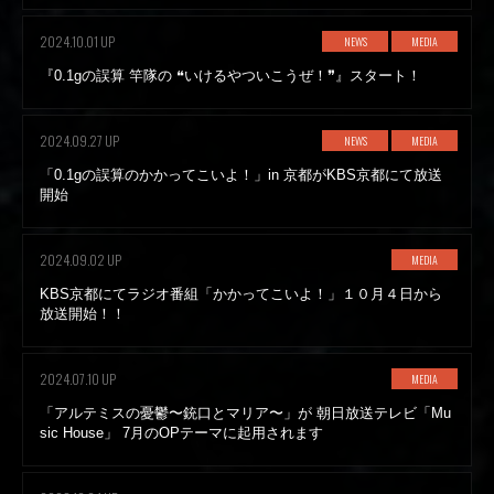
2024.10.01 UP
NEWS
MEDIA
『0.1gの誤算 竿隊の ❝いけるやついこうぜ！❞』スタート！
2024.09.27 UP
NEWS
MEDIA
「0.1gの誤算のかかってこいよ！」in 京都がKBS京都にて放送
開始
2024.09.02 UP
MEDIA
KBS京都にてラジオ番組「かかってこいよ！」１０月４日から
放送開始！！
2024.07.10 UP
MEDIA
「アルテミスの憂鬱〜銃口とマリア〜」が 朝日放送テレビ「Mu
sic House」 7月のOPテーマに起用されます