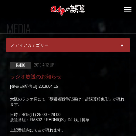
MEDIA
メディアカテゴリー
▼
ALL
2019.4.12 UP
RADIO
MAGAZINE
ラジオ放送のお知らせ
[発売日/配信日] 2019.04.15
ONLINE
大阪のラジオ局にて「獣猛者戦争卍轟け！超誤算狩猟卍」が流れ
KARAOKE
ます。
TV
日時：4/15(月) 25:00～28:00
放送番組：FM802「REDNIQS」DJ:浅井博章
RADIO
上記番組内にて曲が流れます。