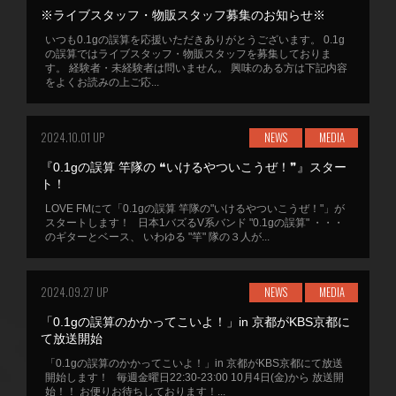
※ライブスタッフ・物販スタッフ募集のお知らせ※
いつも0.1gの誤算を応援いただきありがとうございます。 0.1g
の誤算ではライブスタッフ・物販スタッフを募集しておりま
す。 経験者・未経験者は問いません。 興味のある方は下記内容
をよくお読みの上ご応...
2024.10.01 UP
NEWS
MEDIA
『0.1gの誤算 竿隊の ❝いけるやついこうぜ！❞』スター
ト！
LOVE FMにて「0.1gの誤算 竿隊の"いけるやついこうぜ！"」が
スタートします！ 日本1バズるV系バンド "0.1gの誤算" ・・・
のギターとベース、 いわゆる "竿" 隊の３人が...
2024.09.27 UP
NEWS
MEDIA
「0.1gの誤算のかかってこいよ！」in 京都がKBS京都に
て放送開始
「0.1gの誤算のかかってこいよ！」in 京都がKBS京都にて放送
開始します！ 毎週金曜日22:30-23:00 10月4日(金)から 放送開
始！！ お便りお待ちしております！...