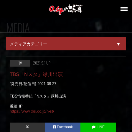
MEDIA
メディアカテゴリー
▼
ALL
2021.9.1 UP
TV
MAGAZINE
TBS「Nスタ」緑川出演
[発売日/配信日] 2021.08.27
ONLINE
TBS情報番組「Nスタ」緑川出演
KARAOKE
番組HP
TV
https://www.tbs.co.jp/n-st/
RADIO
Facebook
LINE