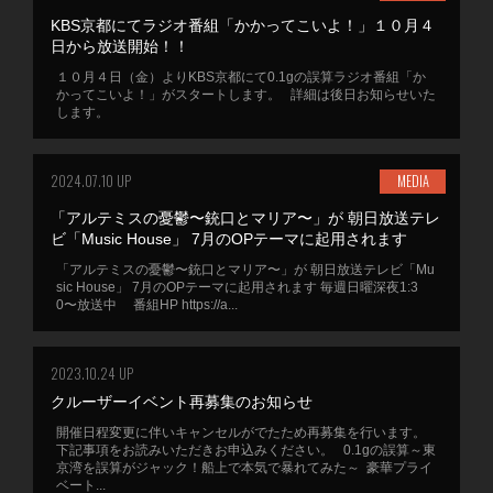
KBS京都にてラジオ番組「かかってこいよ！」１０月４
日から放送開始！！
１０月４日（金）よりKBS京都にて0.1gの誤算ラジオ番組「か
かってこいよ！」がスタートします。 詳細は後日お知らせいた
します。
2024.07.10 UP
MEDIA
「アルテミスの憂鬱〜銃口とマリア〜」が 朝日放送テレ
ビ「Music House」 7月のOPテーマに起用されます
「アルテミスの憂鬱〜銃口とマリア〜」が 朝日放送テレビ「Mu
sic House」 7月のOPテーマに起用されます 毎週日曜深夜1:3
0〜放送中 番組HP https://a...
2023.10.24 UP
クルーザーイベント再募集のお知らせ
開催日程変更に伴いキャンセルがでたため再募集を行います。
下記事項をお読みいただきお申込みください。 0.1gの誤算～東
京湾を誤算がジャック！船上で本気で暴れてみた～ 豪華プライ
ベート...