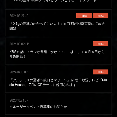
『0.1gの誤算 竿隊の ❝いけるやついこうぜ！❞』スタート！
2024.09.27 UP
NEWS
MEDIA
「0.1gの誤算のかかってこいよ！」in 京都がKBS京都にて放送
開始
2024.09.02 UP
MEDIA
KBS京都にてラジオ番組「かかってこいよ！」１０月４日から
放送開始！！
2024.07.10 UP
MEDIA
「アルテミスの憂鬱〜銃口とマリア〜」が 朝日放送テレビ「Mu
sic House」 7月のOPテーマに起用されます
2023.10.24 UP
クルーザーイベント再募集のお知らせ