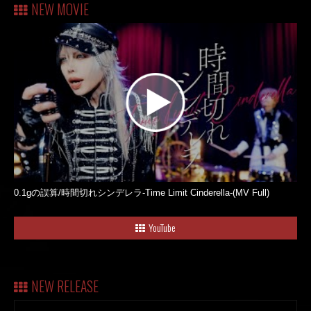
NEW MOVIE
0.1gの誤算/時間切れシンデレラ-Time Limit Cinderella-(MV Full)
YouTube
NEW RELEASE