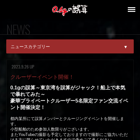
NEWS
ニュースカテゴリー
▼
ALL
2023.9.26 UP
PICK UP
クルーザーイベント開催！
0.1gの誤算～東京湾を誤算がジャック！船上で本気
NEWS
で暴れてみた～
豪華プライベートクルーザー5名限定ファン交流イベ
RELEASE
ント開催決定！
LIVE
都内某所にて誤算メンバーとクルージングイベントを開催しま
す。
小型船舶のため参加人数限りがございます。
MEDIA
またYouTubeの撮影も予定しておりますので撮影にご協力いただ
ける方に限らせていただきますので予めご了承ください。