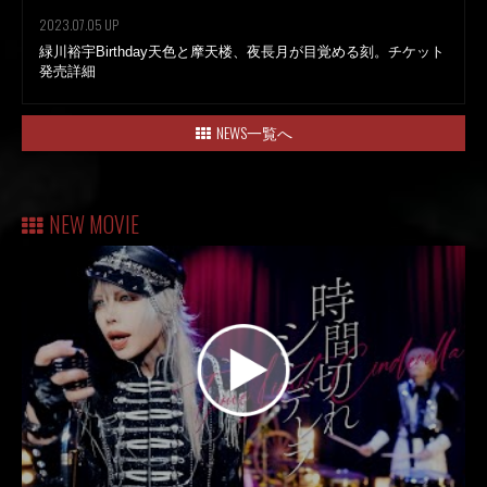
2023.07.05 UP
緑川裕宇Birthday天色と摩天楼、夜長月が目覚める刻。チケット
発売詳細
NEWS一覧へ
NEW MOVIE