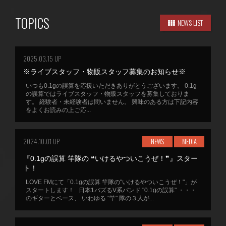
TOPICS
NEWS LIST
2025.03.15 UP
※ライブスタッフ・物販スタッフ募集のお知らせ※
いつも0.1gの誤算を応援いただきありがとうございます。 0.1g
の誤算ではライブスタッフ・物販スタッフを募集しておりま
す。 経験者・未経験者は問いません。 興味のある方は下記内容
をよくお読みの上ご応...
2024.10.01 UP
NEWS
MEDIA
『0.1gの誤算 竿隊の ❝いけるやついこうぜ！❞』スター
ト！
LOVE FMにて「0.1gの誤算 竿隊の"いけるやついこうぜ！"」が
スタートします！ 日本1バズるV系バンド "0.1gの誤算" ・・・
のギターとベース、 いわゆる "竿" 隊の３人が...