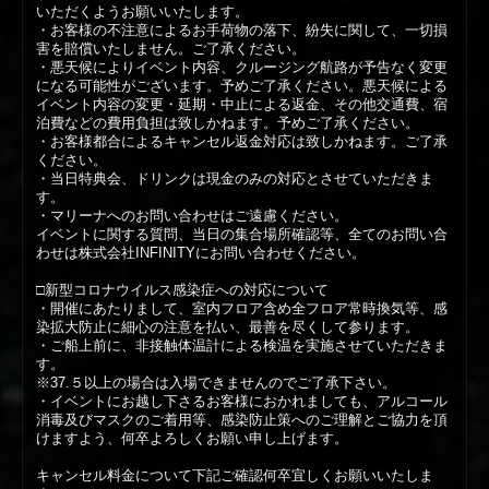
いただくようお願いいたします。
・お客様の不注意によるお手荷物の落下、紛失に関して、一切損
害を賠償いたしません。ご了承ください。
・悪天候によりイベント内容、クルージング航路が予告なく変更
になる可能性がございます。予めご了承ください。悪天候による
イベント内容の変更・延期・中止による返金、その他交通費、宿
泊費などの費用負担は致しかねます。予めご了承ください。
・お客様都合によるキャンセル返金対応は致しかねます。ご了承
ください。
・当日特典会、ドリンクは現金のみの対応とさせていただきま
す。
・マリーナへのお問い合わせはご遠慮ください。
イベントに関する質問、当日の集合場所確認等、全てのお問い合
わせは株式会社INFINITYにお問い合わせください。
□新型コロナウイルス感染症への対応について
・開催にあたりまして、室内フロア含め全フロア常時換気等、感
染拡大防止に細心の注意を払い、最善を尽くして参ります。
・ご船上前に、非接触体温計による検温を実施させていただきま
す。
※37.５以上の場合は入場できませんのでご了承下さい。
・イベントにお越し下さるお客様におかれましても、アルコール
消毒及びマスクのご着用等、感染防止策へのご理解とご協力を頂
けますよう、何卒よろしくお願い申し上げます。
キャンセル料金について下記ご確認何卒宜しくお願いいたしま