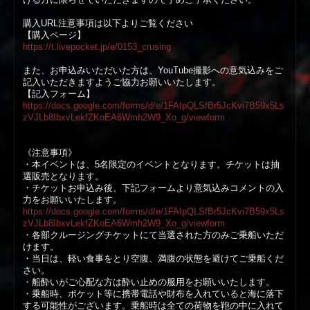
WEB
購入URL注意事項は以下よりご覧ください
【購入ページ】
https://t.livepocket.jp/e/0153_crusing
また、お申込みいただいた方は、YouTube撮影への意気込みをご
記入いただきますようご協力お願いいたします。
【記入フォーム】
https://docs.google.com/forms/d/e/1FAIpQLSfBr5JcKvi7B59x5Ls
zVJLb8IbxvLekfZKoEA6Wmh2W9_Xo_g/viewform
《注意事項》
・本イベントは、5名限定のイベントとなります。チケットは抽
選販売となります。
・チケットお申込み後、下記フォームより意気込みコメントの入
力をお願いいたします。
https://docs.google.com/forms/d/e/1FAIpQLSfBr5JcKvi7B59x5Ls
zVJLb8IbxvLekfZKoEA6Wmh2W9_Xo_g/viewform
・各部クルージングチケットにて当選された方のみご乗船いただ
けます。
・当日は、軽い食事をとり空腹、満腹の状態を避けてご乗船くだ
さい。
・船酔いがご心配な方は酔い止めの服用をお願いいたします。
・乗船時、ポケット等に携帯電話や財布を入れていると海に落下
する可能性がございます。乗船時は全ての荷物を鞄の中に入れて