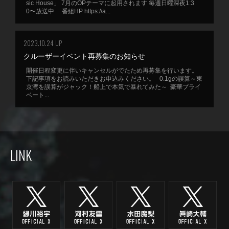
sic House」 7月のOPテーマに起用されます 毎週日曜深夜1:3
0〜放送中 番組HP https://a...
2023.10.24 UP
クルーザーイベント再募集のお知らせ
開催日程変更に伴いキャンセルがでたため再募集を行います。
下記事項をお読みいただきお申込みください。 0.1gの誤算～東
京湾を誤算がジャック！船上で本気で暴れてみた～ 豪華プライ
ベート...
LINK