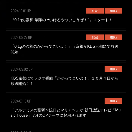
2024.10.01 UP
NEWS
MEDIA
『0.1gの誤算 竿隊の ❝いけるやついこうぜ！❞』スタート！
2024.09.27 UP
NEWS
MEDIA
「0.1gの誤算のかかってこいよ！」in 京都がKBS京都にて放送
開始
2024.09.02 UP
MEDIA
KBS京都にてラジオ番組「かかってこいよ！」１０月４日から
放送開始！！
2024.07.10 UP
MEDIA
「アルテミスの憂鬱〜銃口とマリア〜」が 朝日放送テレビ「Mu
sic House」 7月のOPテーマに起用されます