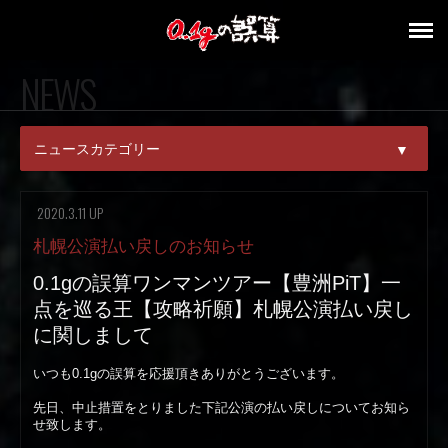
NEWS
ニュースカテゴリー
▼
ALL
2020.3.11 UP
PICK UP
札幌公演払い戻しのお知らせ
0.1gの誤算ワンマンツアー【豊洲PiT】一
NEWS
点を巡る王【攻略祈願】札幌公演払い戻し
RELEASE
に関しまして
いつも0.1gの誤算を応援頂きありがとうございます。
LIVE
先日、中止措置をとりました下記公演の払い戻しについてお知ら
MEDIA
せ致します。