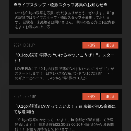
※ライブスタッフ・物販スタッフ募集のお知らせ※
いつも0.1gの誤算を応援いただきありがとうございます。 0.1g
の誤算ではライブスタッフ・物販スタッフを募集しておりま
す。 経験者・未経験者は問いません。 興味のある方は下記内容
をよくお読みの上ご応...
2024.10.01 UP
NEWS
MEDIA
『0.1gの誤算 竿隊の ❝いけるやついこうぜ！❞』スター
ト！
LOVE FMにて「0.1gの誤算 竿隊の"いけるやついこうぜ！"」が
スタートします！ 日本1バズるV系バンド "0.1gの誤算" ・・・
のギターとベース、 いわゆる "竿" 隊の３人が...
2024.09.27 UP
NEWS
MEDIA
「0.1gの誤算のかかってこいよ！」in 京都がKBS京都に
て放送開始
「0.1gの誤算のかかってこいよ！」in 京都がKBS京都にて放送
開始します！ 毎週金曜日22:30-23:00 10月4日(金)から 放送開
始！！ お便りお待ちしております！...