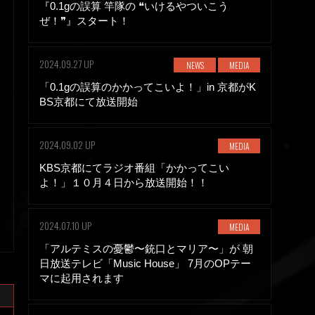
『0.1gの誤算 竿隊の ❝いけるやついこう
ぜ！❞』スタート！
2024.09.27 UP
NEWS
MEDIA
「0.1gの誤算のかかってこいよ！」in 京都がK
BS京都にて放送開始
2024.09.02 UP
MEDIA
KBS京都にてラジオ番組「かかってこい
よ！」１０月４日から放送開始！！
2024.07.10 UP
MEDIA
「アルテミスの憂鬱〜銃口とマリア〜」が 朝
日放送テレビ「Music House」 7月のOPテー
マに起用されます