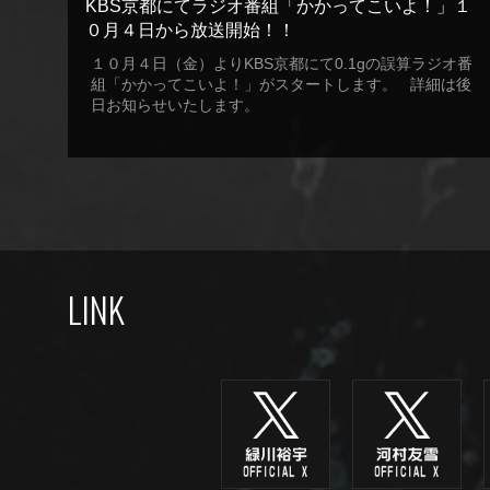
KBS京都にてラジオ番組「かかってこいよ！」１
０月４日から放送開始！！
１０月４日（金）よりKBS京都にて0.1gの誤算ラジオ番
組「かかってこいよ！」がスタートします。 詳細は後
日お知らせいたします。
LINK