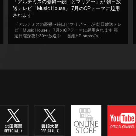
「アルテミスの憂鬱〜銃口とマリア〜」が 朝日放
送テレビ「Music House」 7月のOPテーマに起用
されます
「アルテミスの憂鬱〜銃口とマリア〜」が 朝日放送テレ
ビ「Music House」 7月のOPテーマに起用されます 毎
週日曜深夜1:30〜放送中 番組HP https://a...