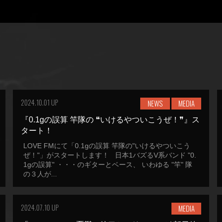
2024.10.01 UP
NEWS
MEDIA
『0.1gの誤算 竿隊の ❝いけるやついこうぜ！❞』ス
タート！
LOVE FMにて「0.1gの誤算 竿隊の"いけるやついこう
ぜ！"」がスタートします！ 日本1バズるV系バンド "0.
1gの誤算" ・・・のギターとベース、 いわゆる "竿" 隊
の３人が...
2024.07.10 UP
MEDIA