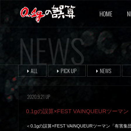
HOME
N
NEWS
ALL
PICK UP
NEWS
2020.9.21 UP
0.1gの誤算×FEST VAINQUEURツ
＜0.1gの誤算×FEST VAINQUEURツーマン「有