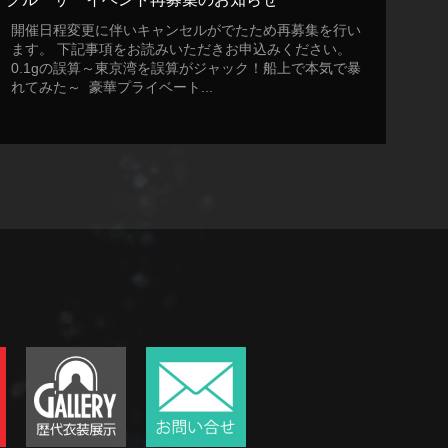
開催日程変更に伴いキャンセルがでたため再募集を行い
ます。 下記事項をお読みいただきお申込みください。
0.1gの誤算～東京湾を誤算がジャック！船上で本気で暴
れてみた～ 豪華プライベート...