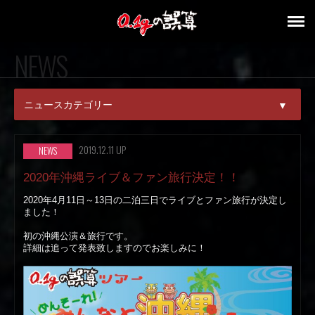
NEWS
ニュースカテゴリー
▼
ALL
2019.12.11 UP
NEWS
PICK UP
2020年沖縄ライブ＆ファン旅行決定！！
2020年4月11日～13日の二泊三日でライブとファン旅行が決定し
NEWS
ました！
RELEASE
初の沖縄公演＆旅行です。
詳細は追って発表致しますのでお楽しみに！
LIVE
MEDIA