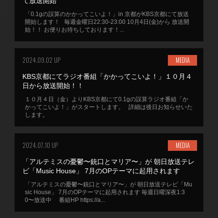
て放送開始
「0.1gの誤算のかかってこいよ！」in 京都がKBS京都にて放送
開始します！ 毎週金曜日22:30-23:00 10月4日(金)から 放送開
始！！ お便りお待ちしております！...
2024.09.02 UP
MEDIA
KBS京都にてラジオ番組「かかってこいよ！」１０月４
日から放送開始！！
１０月４日（金）よりKBS京都にて0.1gの誤算ラジオ番組「か
かってこいよ！」がスタートします。 詳細は後日お知らせいた
します。
2024.07.10 UP
MEDIA
「アルテミスの憂鬱〜銃口とマリア〜」が 朝日放送テレ
ビ「Music House」 7月のOPテーマに起用されます
「アルテミスの憂鬱〜銃口とマリア〜」が 朝日放送テレビ「Mu
sic House」 7月のOPテーマに起用されます 毎週日曜深夜1:3
0〜放送中 番組HP https://a...