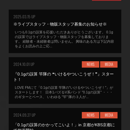
2025.03.15 UP
※ライブスタッフ・物販スタッフ募集のお知らせ※
いつも0.1gの誤算を応援いただきありがとうございます。 0.1g
の誤算ではライブスタッフ・物販スタッフを募集しておりま
す。 経験者・未経験者は問いません。 興味のある方は下記内容
をよくお読みの上ご応...
2024.10.01 UP
NEWS
MEDIA
『0.1gの誤算 竿隊の ❝いけるやついこうぜ！❞』スター
ト！
LOVE FMにて「0.1gの誤算 竿隊の"いけるやついこうぜ！"」が
スタートします！ 日本1バズるV系バンド "0.1gの誤算" ・・・
のギターとベース、 いわゆる "竿" 隊の３人が...
2024.09.27 UP
NEWS
MEDIA
「0.1gの誤算のかかってこいよ！」in 京都がKBS京都に