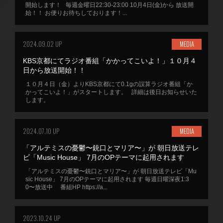
開始します！ 毎週金曜日22:30-23:00 10月4日(金)から 放送開
始！！ お便りお待ちしております！...
2024.09.02 UP
MEDIA
KBS京都にてラジオ番組「かかってこいよ！」１０月４
日から放送開始！！
１０月４日（金）よりKBS京都にて0.1gの誤算ラジオ番組「か
かってこいよ！」がスタートします。 詳細は後日お知らせいた
します。
2024.07.10 UP
MEDIA
「アルテミスの憂鬱〜銃口とマリア〜」が 朝日放送テレ
ビ「Music House」 7月のOPテーマに起用されます
「アルテミスの憂鬱〜銃口とマリア〜」が 朝日放送テレビ「Mu
sic House」 7月のOPテーマに起用されます 毎週日曜深夜1:3
0〜放送中 番組HP https://a...
2023.10.24 UP