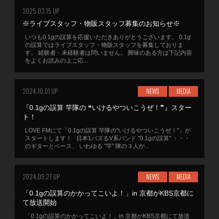
2025.03.15 UP
※ライブスタッフ・物販スタッフ募集のお知らせ※
いつも0.1gの誤算を応援いただきありがとうございます。 0.1g
の誤算ではライブスタッフ・物販スタッフを募集しておりま
す。 経験者・未経験者は問いません。 興味のある方は下記内容
をよくお読みの上ご応...
2024.10.01 UP
NEWS
MEDIA
『0.1gの誤算 竿隊の ❝いけるやついこうぜ！❞』スター
ト！
LOVE FMにて「0.1gの誤算 竿隊の"いけるやついこうぜ！"」が
スタートします！ 日本1バズるV系バンド "0.1gの誤算" ・・・
のギターとベース、 いわゆる "竿" 隊の３人が...
2024.09.27 UP
NEWS
MEDIA
「0.1gの誤算のかかってこいよ！」in 京都がKBS京都に
て放送開始
「0.1gの誤算のかかってこいよ！」in 京都がKBS京都にて放送