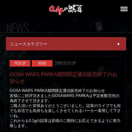
NEWS
ニュースカテゴリー
▼
ALL
2016.12.13 UP
PICK UP
NEWS
PICK UP
GOSA WARS PARKA期間限定通信販売終了のお
知らせ
NEWS
GOSA WARS PARKA期間限定通信販売終了のお知らせ
皆様にご好評頂きましたGOSAWARS PARKAは予定枚数完売の
RELEASE
為終了させて頂きます。
ご購入頂いた皆様ありがとうございました。誤算のライブでも街
でも自宅でも気持ちを楽しくさせてくれるパーカー着用して下さ
LIVE
いね。
これからも0.1gの誤算は皆様のご期待にお応えできるように努力
MEDIA
致します。