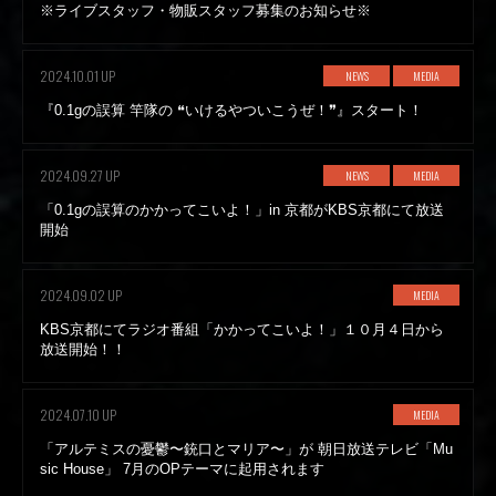
※ライブスタッフ・物販スタッフ募集のお知らせ※
2024.10.01 UP
NEWS
MEDIA
『0.1gの誤算 竿隊の ❝いけるやついこうぜ！❞』スタート！
2024.09.27 UP
NEWS
MEDIA
「0.1gの誤算のかかってこいよ！」in 京都がKBS京都にて放送
開始
2024.09.02 UP
MEDIA
KBS京都にてラジオ番組「かかってこいよ！」１０月４日から
放送開始！！
2024.07.10 UP
MEDIA
「アルテミスの憂鬱〜銃口とマリア〜」が 朝日放送テレビ「Mu
sic House」 7月のOPテーマに起用されます